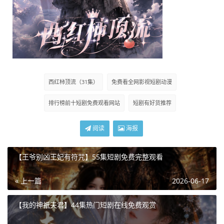
西红柿顶流（31集）
免费看全网影视短剧动漫
排行榜前十短剧免费观看网站
短剧有好货推荐
阅读
海报
【王爷别凶王妃有符咒】55集短剧免费完整观看
« 上一篇
2026-06-17
【我的神祇夫君】44集热门短剧在线免费观赏