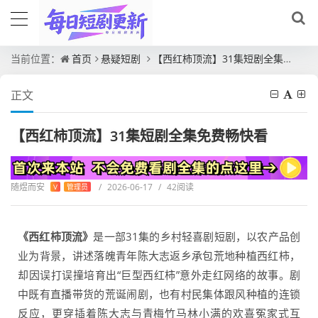
当前位置：
首页
悬疑短剧
【西红柿顶流】31集短剧全集免费畅快看
正文
【西红柿顶流】31集短剧全集免费畅快看
随煜而安
/
2026-06-17
/
42阅读
V
管理员
《西红柿顶流》
是一部31集的乡村轻喜剧短剧，以农产品创
业为背景，讲述落魄青年陈大志返乡承包荒地种植西红柿，
却因误打误撞培育出“巨型西红柿”意外走红网络的故事。剧
中既有直播带货的荒诞闹剧，也有村民集体跟风种植的连锁
反应，更穿插着陈大志与青梅竹马林小满的欢喜冤家式互