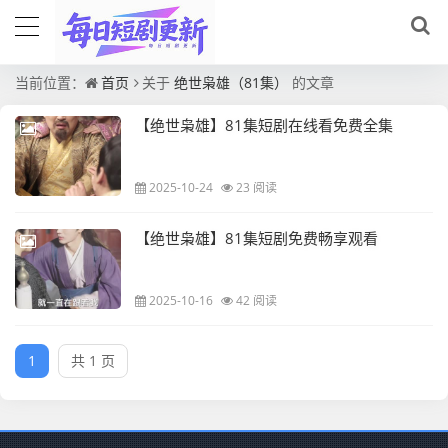
当前位置：
首页
关于
绝世枭雄（81集）
的文章
【绝世枭雄】81集短剧在线看免费全集
2025-10-24
23 阅读
【绝世枭雄】81集短剧免费畅享观看
2025-10-16
42 阅读
1
共 1 页