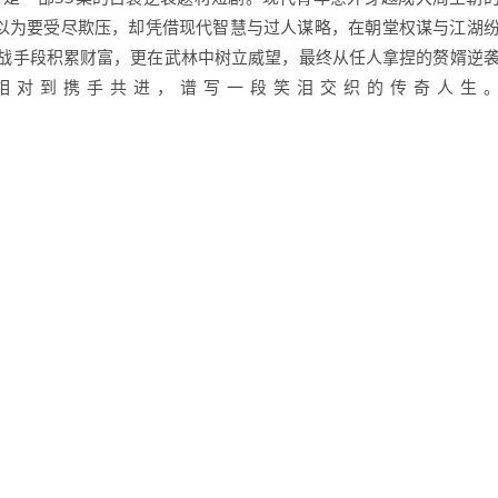
原以为要受尽欺压，却凭借现代智慧与过人谋略，在朝堂权谋与江湖
战手段积累财富，更在武林中树立威望，最终从任人拿捏的赘婿逆
相对到携手共进，谱写一段笑泪交织的传奇人生