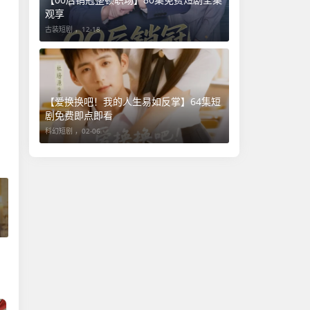
观享
古装短剧 ，
12-18
【爱换换吧！我的人生易如反掌】64集短
剧免费即点即看
科幻短剧 ，
02-06