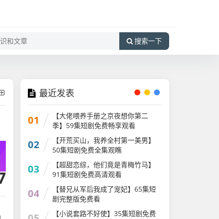
搜索一下
最近发表
【大佬喂养手册之京夜想你第二
01
季】59集短剧免费畅享观看
【开荒买山，我养全村第一美男】
02
50集短剧免费全集观瞧
【超甜恋综，他们竟是青梅竹马】
03
7
91集短剧免费高清观看
【替兄从军后我成了宠妃】65集短
04
剧完整版免费看
【小说套路不好使】35集短剧免费
05
的