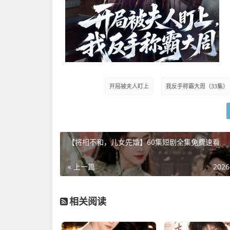
开局被夫人盯上
我反手称霸大周（33集）
【将相不和，儿女先婚】60集短剧全集免费速看
« 上一篇
2026
相关阅读