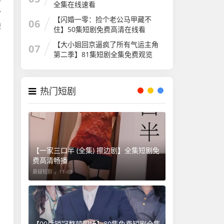
全集在线速看
纷
【闪婚一零：捡个老公马甲藏不
06
袭
住】50集短剧免费高清在线看
。
【大小姐回京逼疯了所有气运主角
07
第二季】81集短剧全集免费观览
热门短剧
【一家三口半 (全集) 擦边剧】全集短剧免
费高清畅播
悬疑短剧 ，
11-03
【00后销冠整顿职场】80集免费短剧全集