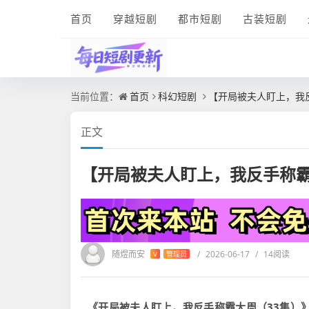
首页
穿越短剧
都市短剧
古装短剧
当前位置：
首页
科幻短剧
【开局被夫人盯上，我
正文
【开局被夫人盯上，我反手称霸
随煜而安
/
2026-06-17
/
14阅读
V
管理员
《开局被夫人盯上，我反手称霸大周（33集）